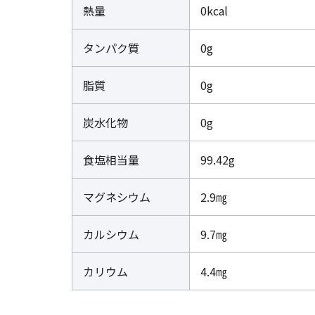
熱量
0kcal
タンパク質
0g
脂質
0g
炭水化物
0g
食塩相当量
99.42g
マグネシウム
2.9㎎
カルシウム
9.7㎎
カリウム
4.4㎎