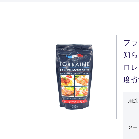
フラ
知ら
ロレ
度煮
用途
メー